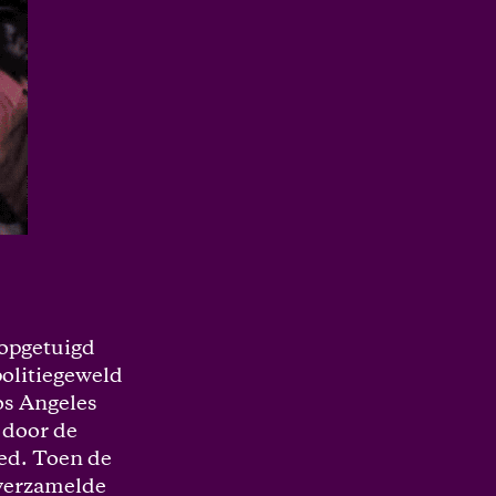
 opgetuigd
politiegeweld
os Angeles
 door de
ed. Toen de
 verzamelde