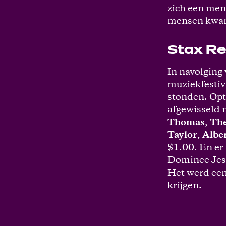
zich een meni
mensen kwame
Stax R
In navolging 
muziekfestiv
stonden. Op
afgewisseld
Thomas
,
The
Taylor
,
Albe
$1.00. En er
Dominee Jess
Het werd een
krijgen.