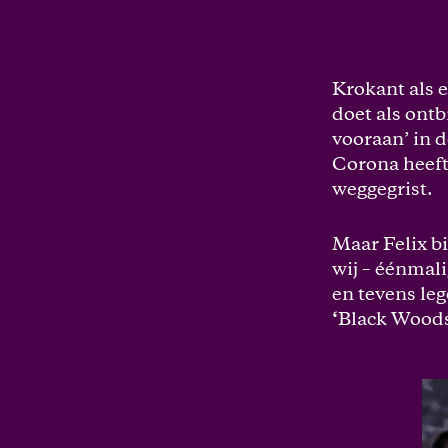
Krokant als e
doet als ontb
vooraan’ in d
Corona heeft
weggegrist.
Maar Felix bi
wij – éénmali
en tevens le
‘
Black Wood