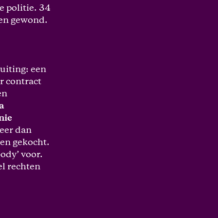
 politie. 34
ten gewond.
uiting: een
r contract
en
a
nie
meer dan
en gekocht.
ody’ voor.
el rechten