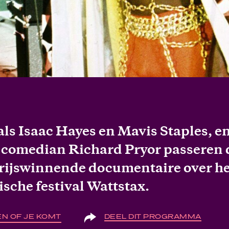
als Isaac Hayes en Mavis Staples, e
comedian Richard Pryor passeren 
prijswinnende documentaire over he
ische festival Wattstax.
N OF JE KOMT
DEEL DIT PROGRAMMA