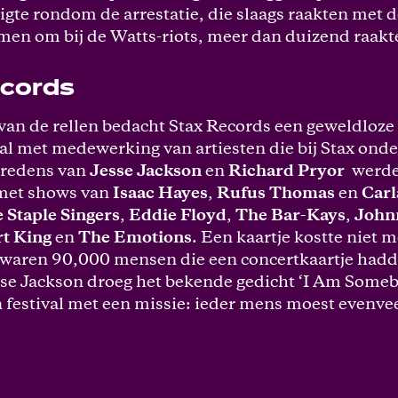
gte rondom de arrestatie, die slaags raakten met de
n om bij de Watts-riots, meer dan duizend raak
ecords
van de rellen bedacht Stax Records een geweldloze 
al met medewerking van artiesten die bij Stax onde
tredens van
Jesse Jackson
en
Richard Pryor
werd
 met shows van
Isaac Hayes
,
Rufus Thomas
en
Carl
 Staple Singers
,
Eddie Floyd
,
The Bar-Kays
,
John
rt King
en
The Emotions
. Een kaartje kostte niet 
 waren 90,000 mensen die een concertkaartje hadd
e Jackson droeg het bekende gedicht ‘I Am Someb
 festival met een missie: ieder mens moest evenve