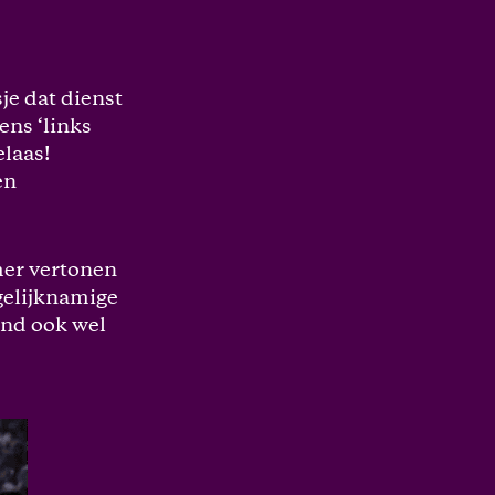
je dat dienst
ens ‘links
elaas!
en
omer vertonen
 gelijknamige
ond ook wel