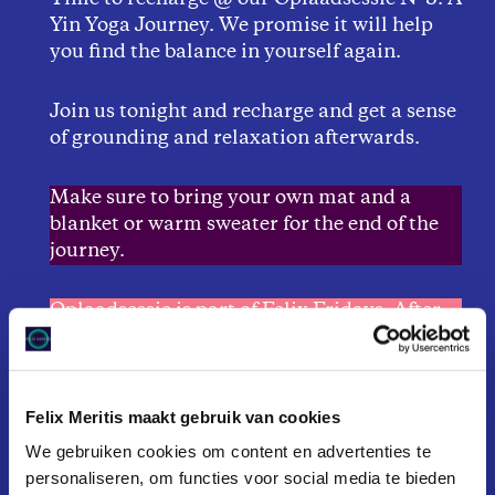
Yin Yoga Journey. We promise it will help
you find the balance in yourself again.
Join us tonight and recharge and get a sense
of grounding and relaxation afterwards.
Make sure to bring your own mat and a
blanket or warm sweater for the end of the
journey.
Oplaadsessie is part of
Felix Fridays
. After
this relaxing and recharging experience in
the Koepelzaal, you can join and mingle in
our Huslylounge during DJ & Drinks. This
Felix Meritis maakt gebruik van cookies
edition Nathifa Efia wil be spinning her
records.
We gebruiken cookies om content en advertenties te
personaliseren, om functies voor social media te bieden