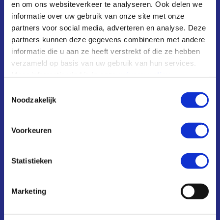
en om ons websiteverkeer te analyseren. Ook delen we
#1 Grounding
| Yoga, the mind-body discipline
informatie over uw gebruik van onze site met onze
based on ancient Indian philosophy and now
partners voor social media, adverteren en analyse. Deze
practised all over the world, has joined in 2016
partners kunnen deze gegevens combineren met andere
Unesco’s list of intangible world heritage.
informatie die u aan ze heeft verstrekt of die ze hebben
According to Unesco Yoga is “Designed to help
verzameld op basis van uw gebruik van hun services.
individuals build self-realisation, ease any
Meer informatie vind je in onze
suffering they may be experiencing and allow
privacy policy
.
for a state of liberation’
Toestemmingsselectie
Noodzakelijk
Voorkeuren
Statistieken
Marketing