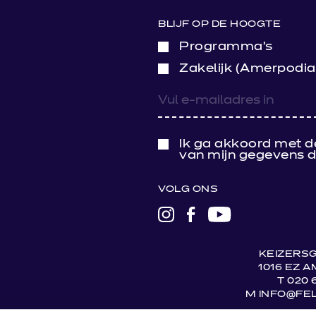
BLIJF OP DE HOOGTE
Programma’s
Zakelijk (Amerpodia
Ik ga akkoord met d
van mijn gegevens d
VOLG ONS
LINK
LINK
LINK
NAAR
NAAR
NAAR
INSTAGRAM
FACEBOOK
YOUTUBE
KEIZERSG
1016 EZ 
T 020 
M INFO@FEL