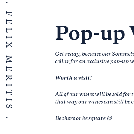
FELIX MERITIS
Pop-up 
Get ready, because our Sommelie
cellar for an exclusive pop-up
Worth a visit!
All of our wines will be sold fo
that way our wines can still be 
Be there or be square 😉