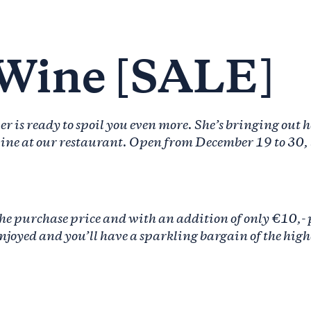
Wine [SALE]
r is ready to spoil you even more. She’s bringing out
 wine at our restaurant. Open from December 19 to 30
r the purchase price and with an addition of only €10,-
enjoyed and you’ll have a sparkling bargain of the high