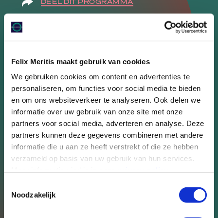
DEEL DIT PROGRAMMA
Internationaal gezelschap
De 3Package Deal biedt 15 talenten een jaar
Felix Meritis maakt gebruik van cookies
lang betaalbare woon- en werkruimte, een
We gebruiken cookies om content en advertenties te
ontwikkelbudget, coaching en een netwerk
personaliseren, om functies voor social media te bieden
van gerenommeerde instellingen. Van dans
en om ons websiteverkeer te analyseren. Ook delen we
tot film en bio art: de tiende lichting bestaat
informatie over uw gebruik van onze site met onze
uit jonge, innovatieve kunstenaars vanuit de
partners voor social media, adverteren en analyse. Deze
hele wereld. Het zijn allemaal grote talenten
partners kunnen deze gegevens combineren met andere
die met hulp van de 3Package Deal zich het
informatie die u aan ze heeft verstrekt of die ze hebben
komende jaar kunnen focussen op de
verzameld op basis van uw gebruik van hun services.
belangrijke, volgende stap in hun carrière.
Meer informatie vind je in onze
privacy policy
.
De kunstenaars zijn onder andere afkomstig
uit landen als Nederland, Brazilië, Rusland,
Toestemmingsselectie
Zuid-Afrika en Aruba.
Noodzakelijk