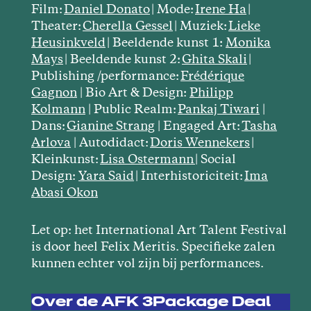
Film:
Daniel Donato
| Mode:
Irene Ha
|
Theater:
Cherella Gessel
| Muziek:
Lieke
Heusinkveld
| Beeldende kunst 1:
Monika
Mays
| Beeldende kunst 2:
Ghita Skali
|
Publishing /performance:
Frédérique
Gagnon
| Bio Art & Design:
Philipp
Kolmann
| Public Realm:
Pankaj Tiwari
|
Dans:
Gianine Strang
| Engaged Art:
Tasha
Arlova
| Autodidact:
Doris Wennekers
|
Kleinkunst:
Lisa Ostermann
| Social
Design:
Yara Said
| Interhistoriciteit:
Ima
Abasi Okon
Let op: het International Art Talent Festival
is door heel Felix Meritis. Specifieke zalen
kunnen echter vol zijn bij performances.
Over de AFK 3Package Deal