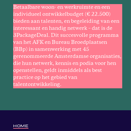
Betaalbare woon- en werkruimte en een
individueel ontwikkelbudget (€ 22.500)
bieden aan talenten, en begeleiding van een
interessant en handig netwerk – dat is de
3PackageDeal. Dit succesvolle programma
van het AFK en Bureau Broedplaatsen
(BBp) in samenwerking met 45
gerenommeerde Amsterdamse organisaties,
die hun netwerk, kennis en podia voor hen
openstellen, geldt inmiddels als best
practice op het gebied van
talentontwikkeling.
HOME