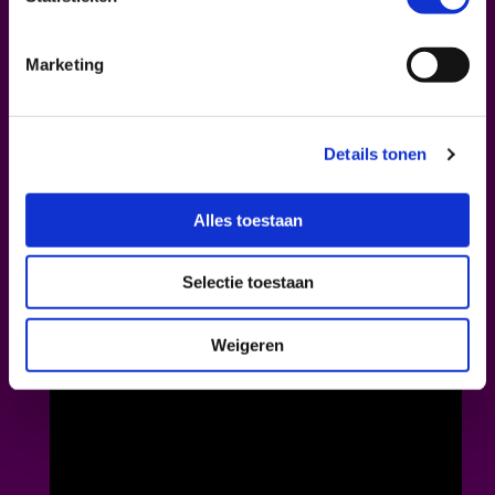
plantaardig eten multiculturele chefs met
succes op het menu hebben gezet.
Marketing
De tweede avond zal geheel in het teken
staan van een nieuw plantaardig ritueel; hoe
kan dat eruit zien? We zoeken onze heil bij
Details tonen
de makers en richtinggevers van onze
samenleving: de artistieke wereld. Deze
Alles toestaan
avond zal begin 2021 plaatsvinden en z.s.m.
worden aangekondigd via onze website.
Selectie toestaan
Bekijk de livestream op 18 november vanaf
20:00 hier of op onze Facebook pagina:
Weigeren