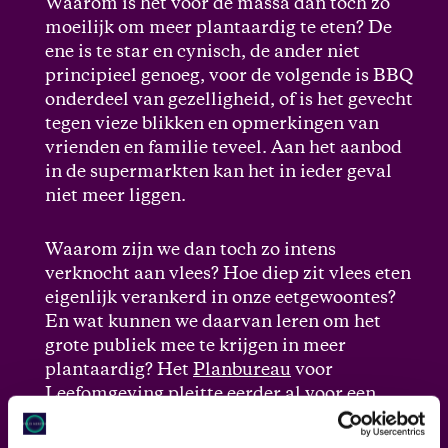
Waarom is het voor de massa dan toch zo
moeilijk om meer plantaardig te eten? De
ene is te star en cynisch, de ander niet
principieel genoeg, voor de volgende is BBQ
onderdeel van gezelligheid, of is het gevecht
tegen vieze blikken en opmerkingen van
vrienden en familie teveel. Aan het aanbod
in de supermarkten kan het in ieder geval
niet meer liggen.
Waarom zijn we dan toch zo intens
verknocht aan vlees? Hoe diep zit vlees eten
eigenlijk verankerd in onze eetgewoontes?
En wat kunnen we daarvan leren om het
grote publiek mee te krijgen in meer
plantaardig? Het
Planbureau
voor
Leefomgeving pleitte eerder al voor
een
radicale omslag van onze eetcultuur
, wij
willen weten hoe dat in zijn werk gaat.