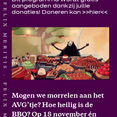
FELIX MERITIS
aangeboden dankzij jullie
donaties! Doneren kan >>
hier
<<
FELIX MERITIS
Mogen we morrelen aan het
AVG’tje? Hoe heilig is de
BBQ? Op 18 november én