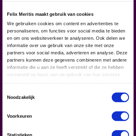
Felix Meritis maakt gebruik van cookies
Programma
We gebruiken cookies om content en advertenties te
In
Eetrituelen
gaan we samen met onze
personaliseren, om functies voor social media te bieden
gasten en publiek op onderzoek uit. In deel
en om ons websiteverkeer te analyseren. Ook delen we
één op 18 november gaan we volledig online
informatie over uw gebruik van onze site met onze
en pluizen we met onderzoeker
Lenno
partners voor social media, adverteren en analyse. Deze
Munnikes
uit hoe onze eetgeschiedenis eruit
partners kunnen deze gegevens combineren met andere
ziet, en wat voor rol vlees daarin speelt.
informatie die u aan ze heeft verstrekt of die ze hebben
Samen met wetenschapster
Meredith
verzameld op basis van uw gebruik van hun services.
Overman
duiken we in een project
dat toont
Meer informatie vind je in onze
privacy policy
.
hoe diep eten eigenlijk geworteld zit in
Toestemmingsselectie
allerlei culturen, en waarom het veranderen
Noodzakelijk
van je eetgewoontes zo moeilijk kan zijn.
Met de Surinaamse TV-kok
Sharon de
Miranda
onderzoeken we de weerstand in
Voorkeuren
haar vriendenkring toen ze een maandje
vegan ging. Tot slot kijken we welk
Statistieken