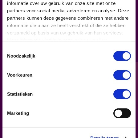
informatie over uw gebruik van onze site met onze
partners voor social media, adverteren en analyse. Deze
Dit brengt een aantal uitdagingen voor
partners kunnen deze gegevens combineren met andere
overheden met zich mee. Deze bedrijven
informatie die u aan ze heeft verstrekt of die ze hebben
dragen namelijk vaak geen belasting af over
verzameld op basis van uw gebruik van hun services.
de winsten die ze maken. Zo waren er in
Meer informatie vind je in onze
privacy policy
.
2019 bijvoorbeeld 17.000 Amsterdamse
Toestemmingsselectie
woningen aangesloten op Airbnb en werd
Noodzakelijk
daar in Nederland geen belasting over
betaald, terwijl kleinere ondernemingen wel
de volle mep betalen. Diederik Stadig
Voorkeuren
(onderzoeker VU & European University
Institute) legt uit waarom deze
Statistieken
platformbedrijven zo moeilijk te belasten
zijn en hoe dit in de toekomst kan
veranderen.
Marketing
Ben je aan het vasten maar wil je wel graag
deelnemen? Laat het ons weten, dan houden we