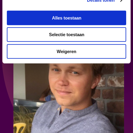
Details tonen
een bordje warm voor Iftar.
Alles toestaan
Selectie toestaan
Weigeren