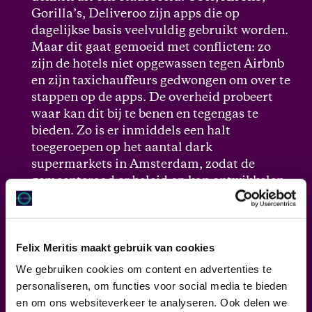
Gorilla’s, Deliveroo zijn apps die op
dagelijkse basis veelvuldig gebruikt worden.
Maar dit gaat gemoeid met conflicten: zo
zijn de hotels niet opgewassen tegen Airbnb
en zijn taxichauffeurs gedwongen om over te
stappen op de apps. De overheid probeert
waar kan dit bij te benen en tegengas te
bieden. Zo is er inmiddels een halt
toegeroepen op het aantal dark
supermarkets in Amsterdam, zodat de
gemeenteraad er beleid op kan ontwikkelen.
We zien vaak dat tech-apps sneller worden
ontwikkeld dan dat beleid op te maken is en
Felix Meritis maakt gebruik van cookies
dat de negatieve gevolgen voor de stad,
We gebruiken cookies om content en advertenties te
consument en ondernemer vaak in een
personaliseren, om functies voor social media te bieden
verder stadium zijn voor er kan worden
en om ons websiteverkeer te analyseren. Ook delen we
ingegrepen.