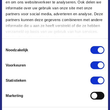
een migratieachtergrond. Modellen en
en om ons websiteverkeer te analyseren. Ook delen we
muzen die niet alleen inspireren in uiterlijk,
informatie over uw gebruik van onze site met onze
maar ook in visie. De fotoserie is bedoeld om
partners voor social media, adverteren en analyse. Deze
de menselijke connectie te vieren die mode
partners kunnen deze gegevens combineren met andere
kan brengen wanneer het wordt gebruikt om
informatie die u aan ze heeft verstrekt of die ze hebben
een ​​persoon als Henk te portretteren en een
verzameld op basis van uw gebruik van hun services.
ode te brengen. De collectie gebruikt
Meer informatie vind je in onze
privacy policy
.
referenties uit het dagelijkse leven van
Toestemmingsselectie
Henk, zoals sleutels en cargozakken, en
Noodzakelijk
verandert deze in ornamenten om zijn rol
als conciërge te symboliseren en te
Voorkeuren
verheffen. Theedoekpatronen en
Surinaamse ‘knopen’ (mattenkloppers)
vertegenwoordigen Henks rol als vader.
Statistieken
English
Marketing