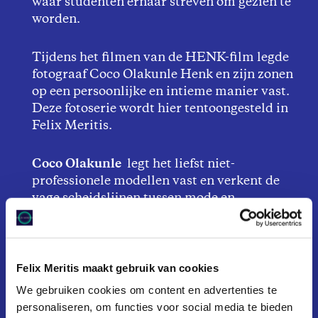
waar studenten ernaar streven om gezien te
worden.
Tijdens het filmen van de HENK-film legde
fotograaf Coco Olakunle Henk en zijn zonen
op een persoonlijke en intieme manier vast.
Deze fotoserie wordt hier tentoongesteld in
Felix Meritis.
Coco Olakunle
legt het liefst niet-
professionele modellen vast en verkent de
vage scheidslijnen tussen mode en
documentaire. Haar zoektocht naar deze
cross-over tussen stijlen past perfect in de
samenwerking tussen modeontwerper Lisa
Felix Meritis maakt gebruik van cookies
Konno en regisseur Sarah Blok, voor wie
HENK de laatste en derde film is in hun
We gebruiken cookies om content en advertenties te
modedocumentaire-trilogie over vaders met
personaliseren, om functies voor social media te bieden