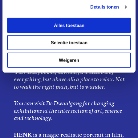
Find a little peace and quiet
Details tonen
in the smallest museum of
Amsterdam:
De Dwaalgang
.
Alles toestaan
Selectie toestaan
Welcome, dear wanderer. Is it a sneaky
corridor, an elongated loft, a broom cupboard
without tools? It is De Dwaalgang, Felix’s
Weigeren
secret corridor. Once this corridor was filled
with dusty books, nowadays: a little bit of
everything, but above all: a place to relax. Not
to walk the right path, but to wander.
You can visit De Dwaalgang for changing
exhibitions at the intersection of art, science
and technology.
HENK
is a magic-realistic portrait in film,