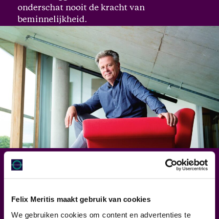
onderschat nooit de kracht van
beminnelijkheid.
Lennart van der Meulen
Lennart van der Meulen is met veel plezier
directeur van de VPRO, kijkt bij
Felix Meritis maakt gebruik van cookies
TivoliVredenburg op afstand mee met de
We gebruiken cookies om content en advertenties te