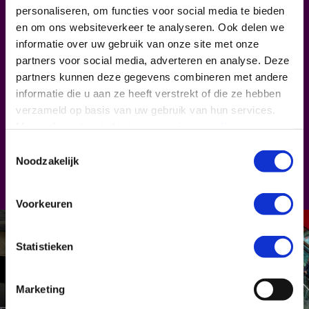
voor- en tegenspoed van het meeste
personaliseren, om functies voor social media te bieden
succesvolle muziekgebouw van Nederland,
en om ons websiteverkeer te analyseren. Ook delen we
buigt zich over coproductie van drama en
informatie over uw gebruik van onze site met onze
documentaires bij het CoBO, verdiept zich in
partners voor social media, adverteren en analyse. Deze
het wel en wee van de media- en
partners kunnen deze gegevens combineren met andere
cultuursector, is nooit te beroerd om zijn
informatie die u aan ze heeft verstrekt of die ze hebben
licht te laten schijnen en blaast graag een
verzameld op basis van uw gebruik van hun services.
deuntje mee. Hij is inmiddels wat
Meer informatie vind je in onze
privacy policy
.
coronamoe en veel beperkingen zat,
Toestemmingsselectie
vertrouwt op een slimme versoepeling van
Noodzakelijk
de lockdown en blijft optimistisch over
nieuwe perspectieven en kansen na de
pandemie.
Voorkeuren
Statistieken
Marketing