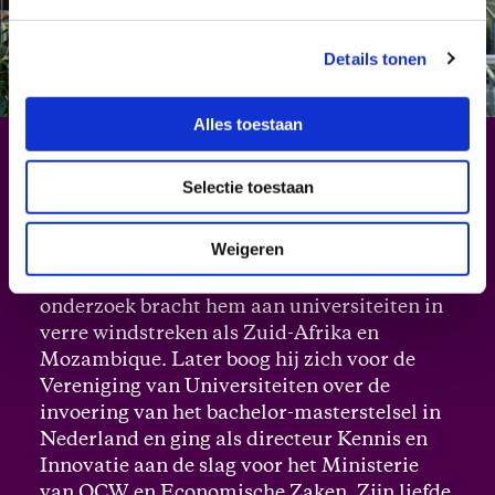
Details tonen
Alles toestaan
Jeroen Bartelse
Selectie toestaan
Jeroen Bartelse
is algemeen directeur van
TivoliVredenburg. Van huis uit is Jeroen
Weigeren
bestuurskundige en promoveerde hij op een
proefschrift over hogeronderwijsbeleid. Zijn
onderzoek bracht hem aan universiteiten in
verre windstreken als Zuid-Afrika en
Mozambique. Later boog hij zich voor de
Vereniging van Universiteiten over de
invoering van het bachelor-masterstelsel in
Nederland en ging als directeur Kennis en
Innovatie aan de slag voor het Ministerie
van OCW en Economische Zaken. Zijn liefde