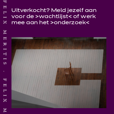
FELIX MERITIS
Uitverkocht? Meld jezelf aan
voor de >
wachtlijst
< of werk
mee aan het >
onderzoek
<
FELIX MERITIS