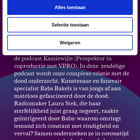
geven inzicht in het denken over de dood.
Alles toestaan
Eind juli worden de eerste
onderzoeksresultaten bekend gemaakt in de
VPRO podcast
Kassiewijle
.
Selectie toestaan
Podcast Kassiewijle
Weigeren
This body that once was you
is onderdeel van
de podcast Kassiewijle (Prospektor in
coproductie met VPRO). In deze zesdelige
podcast wordt onze complexe relatie met de
dood onderzocht. Kunstenaar en funerair
specialist Babs Bakels is van jongs af aan
mateloos gefascineerd door de dood.
Radiomaker Laura Stek, die haar
sterfelijkheid juist graag negeert, raakte
geïntrigeerd door Babs: waarom omringt
iemand zich constant met eindigheid en
verval? Samen onderzoeken ze in coronatijd