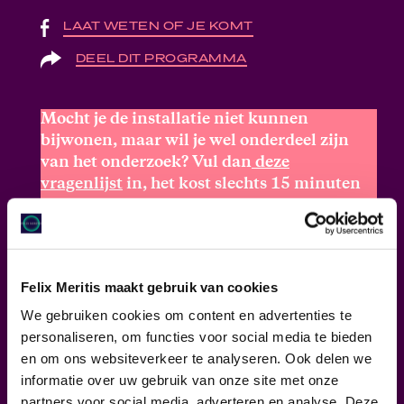
LAAT WETEN OF JE KOMT
DEEL DIT PROGRAMMA
Mocht je de installatie niet kunnen
bijwonen, maar wil je wel onderdeel zijn
van het onderzoek? Vul dan
deze
vragenlijst
in, het kost slechts 15 minuten
van je tijd en je krijgt een
gratis
Memento
Mori Birthday Calendar
opgestuurd.
De oefening is gebaseerd op
The nine
Felix Meritis maakt gebruik van cookies
cemetery contemplations
, een boeddhistische
We gebruiken cookies om content en advertenties te
meditatie waarin je alle stadia van verval
personaliseren, om functies voor social media te bieden
visualiseert. Kunstenaars Bakels en Mascini
en om ons websiteverkeer te analyseren. Ook delen we
hebben wetenschappers gevraagd te
informatie over uw gebruik van onze site met onze
reageren op de stadia van ontbinding in de
partners voor social media, adverteren en analyse. Deze