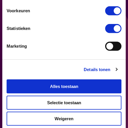
Engel en een verdiepend gesprek met de
makers.
Voorkeuren
Statistieken
Marketing
Details tonen
Alles toestaan
Selectie toestaan
Weigeren