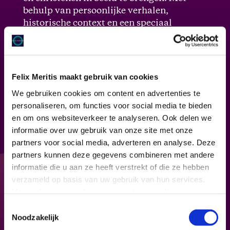
behulp van persoonlijke verhalen,
historische context en een speciaal
georganiseerd zaalvoetbaltoernooi laat de
documentaire zien hoe religieuze en
culturele verschillen kunnen samenkomen
in een gedeelde identiteit van respect en
Felix Meritis maakt gebruik van cookies
saamhorigheid.
We gebruiken cookies om content en advertenties te
personaliseren, om functies voor social media te bieden
Een reis van ontmoeting, verbinding en
en om ons websiteverkeer te analyseren. Ook delen we
inzicht. Een film die de grenzen van geloof
informatie over uw gebruik van onze site met onze
en gemeenschap overstijgt.
partners voor social media, adverteren en analyse. Deze
partners kunnen deze gegevens combineren met andere
Première
informatie die u aan ze heeft verstrekt of die ze hebben
verzameld op basis van uw gebruik van hun services.
Op zaterdag 3 mei gaat deze bijzondere
Meer informatie vind je in onze
privacy policy
.
documentaire in première in onze
Toestemmingsselectie
Concertzaal. Verwacht een mooie avond met
Noodzakelijk
naast de vertoning ook muziek van Celeste