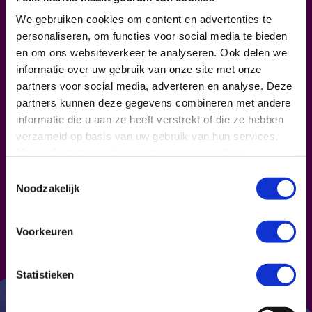
(nep)bontje om op te zitten.
We gebruiken cookies om content en advertenties te
personaliseren, om functies voor social media te bieden
en om ons websiteverkeer te analyseren. Ook delen we
LAAT WETEN OF JE KOMT
informatie over uw gebruik van onze site met onze
DEEL DIT PROGRAMMA
partners voor social media, adverteren en analyse. Deze
partners kunnen deze gegevens combineren met andere
informatie die u aan ze heeft verstrekt of die ze hebben
In Felix doen wij deze avond dunnetjes over.
verzameld op basis van uw gebruik van hun services.
Een groot, (opblaasbaar) planetarium waar
Meer informatie vind je in onze
privacy policy
.
je via een interactieve film en de uitleg van
Toestemmingsselectie
een heelal-experts bij het
Anton
Noodzakelijk
Pannenkoek Instituut
(UvA) een rondje
langs de sterrenhemel wordt geleid. Een
educatieve
night out
om kennis te maken
Voorkeuren
met de sterrenkunde.
Statistieken
Kies een tijdslot dat je
Mobiel
Planetarium
wil bezoeken, koop jullie