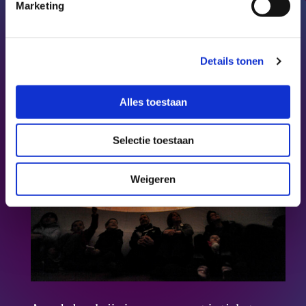
tickets, drankje erbij, muziek aan, en zitten
Marketing
maar. Heus niet alleen voor stelletjes:
platonische paartjes, innige brolove,
sisterhood celebrations, polyamoreuze
Details tonen
triads of quads, het is allemaal welkom!
Want sterrenkunde is hartstikke cool.
Alles toestaan
Selectie toestaan
Weigeren