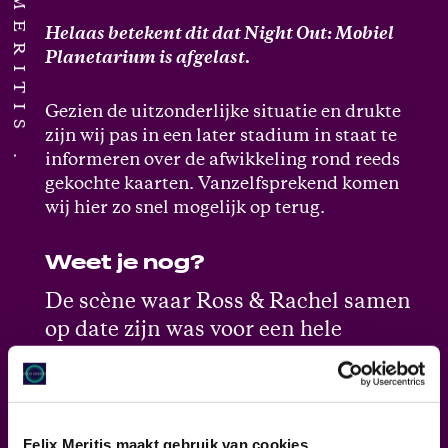
Helaas betekent dit dat Night Out: Mobiel
Planetarium is afgelast.
Gezien de uitzonderlijke situatie en drukte
zijn wij pas in een later stadium in staat te
informeren over de afwikkeling rond reeds
gekochte kaarten. Vanzelfsprekend komen
wij hier zo snel mogelijk op terug.
Weet je nog?
De scène waar Ross & Rachel samen
op date zijn was voor een hele
generatie het toppunt van
romantiek: samen turen naar de
sterrenhemel, drankje erbij,
knuffelrock-muziek aan, en een
Felix Meritis maakt gebruik van cookies