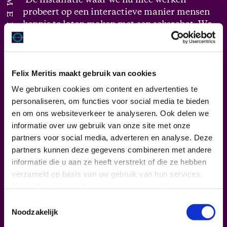
FELIX MERITIS
‘De installatie waar we nu mee werken
probeert op een interactieve manier mensen
kennis te laten maken met een seksrobot. We
hebben een parcours gemaakt waar we de 5
zintuigen als uitgaanspunt gebruiken om
men te stimuleren om over een seksrobot na
Felix Meritis maakt gebruik van cookies
te denken. We gebruiken een sekspop als
probe
om te laten zien waar de technologie
We gebruiken cookies om content en advertenties te
op dit moment is en hoe deze evolueert.
personaliseren, om functies voor social media te bieden
Gedurende de installatie is er een digitale
en om ons websiteverkeer te analyseren. Ook delen we
ondersteuning die zowel vragen stelt en
informatie over uw gebruik van onze site met onze
informatie geeft aan de participanten, op
partners voor social media, adverteren en analyse. Deze
deze manier kunnen wij data capteren en
partners kunnen deze gegevens combineren met andere
ook informatie terugkoppelen.’ – Charlotte
informatie die u aan ze heeft verstrekt of die ze hebben
Jewell
verzameld op basis van uw gebruik van hun services.
Meer informatie vind je in onze
privacy policy
.
Toestemmingsselectie
Noodzakelijk