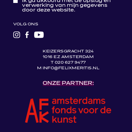
Ik ga akkoord met de opslag en
verwerking van mijn gegevens
door deze website.
VOLG ONS
LINK
LINK
LINK
NAAR
NAAR
NAAR
INSTAGRAM
FACEBOOK
YOUTUBE
KEIZERSGRACHT 324
1016 EZ AMSTERDAM
T 020 627 9477
M INFO@FELIXMERITIS.NL
ONZE PARTNER: