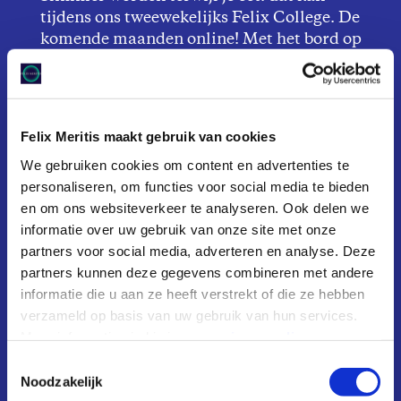
tijdens ons tweewekelijks Felix College. De
komende maanden online! Met het bord op
schoot word je verrast door een boeiende
spreker uit de literatuur, wetenschap, kunst,
politiek, sport, religie of journalistiek. Een
fascinerende ontdekking, een misvatting
Felix Meritis maakt gebruik van cookies
over hun vakgebied, een heimelijke hobby, of
We gebruiken cookies om content en advertenties te
hun ongezouten mening over een publieke
personaliseren, om functies voor social media te bieden
zaak. Het college is online en duurt twintig
en om ons websiteverkeer te analyseren. Ook delen we
minuten, daarna kun je napraten met elkaar
informatie over uw gebruik van onze site met onze
en de spreker. Na een uur sluiten we af,
partners voor social media, adverteren en analyse. Deze
zowel geestelijk als lichamelijk gevoed.
partners kunnen deze gegevens combineren met andere
informatie die u aan ze heeft verstrekt of die ze hebben
18:15 uur virtuele deuren open
verzameld op basis van uw gebruik van hun services.
18:30 uur start college
Meer informatie vind je in onze
privacy policy
.
19:15 uur einde
Toestemmingsselectie
Noodzakelijk
De live link naar het college: