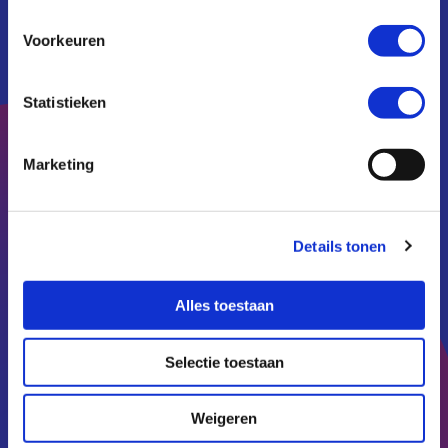
https://zoom.us/j/93923059021
Voorkeuren
LET OP: had je kaarten gekocht voor deze
avond in Felix Meritis? Dan kan je alsnog je
Statistieken
ticket omruilen voor een tegoedbon of
restitutie aanvragen. We mailen zo snel
Marketing
mogelijk met de juiste links hiervoor.
Spreker
Details tonen
Alles toestaan
Jaron Harambam werkt als
Selectie toestaan
postdoctoraal onderzoeker aan
het Instituut voor
Weigeren
Informatierecht van de