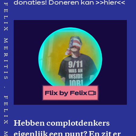
FELIX MERITIS
donaties! Doneren kan >>
hier
<<
FELIX MERITIS
Hebben complotdenkers
eigenlijk een punt? En zit er