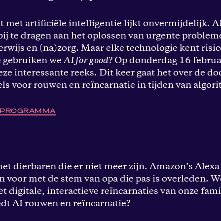
met artificiële intelligentie lijkt onvermijdelijk. A
bij te dragen aan het oplossen van urgente problem
rwijs en (na)zorg. Maar elke technologie kent risic
e gebruiken we
AI for good
? Op donderdag 16 februari
eze interessante reeks. Dit keer gaat het over de d
ls voor rouwen en reïncarnatie in tijden van algor
T PROGRAMMA
et dierbaren die er niet meer zijn. Amazon’s Alexa 
n voor met de stem van opa die pas is overleden. W
t digitale, interactieve reïncarnaties van onze fami
dt AI rouwen en reïncarnatie?