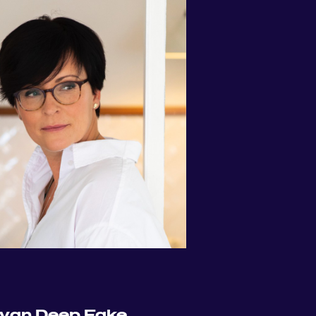
r van
Deep Fake