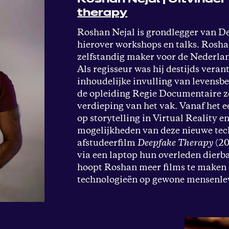
therapy
Roshan Nejal is grondlegger van D
hierover workshops en talks. Roshan
zelfstandig maker voor de Nederl
Als regisseur was hij destijds veran
inhoudelijke invulling van levens
de opleiding Regie Documentaire zo
verdieping van het vak. Vanaf het e
op storytelling in Virtual Reality e
mogelijkheden van deze nieuwe tec
afstudeerfilm
Deepfake Therapy
(20
via een laptop hun overleden dierb
hoopt Roshan meer films te maken 
technologieën op gewone mensenle