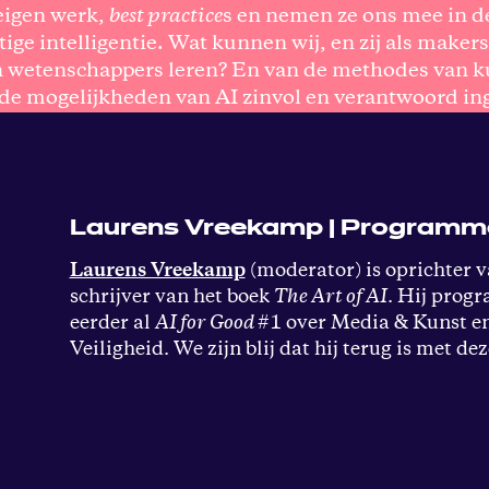
eigen werk,
best practice
s en nemen ze ons mee in de
ge intelligentie. Wat kunnen wij, en zij als makers
n wetenschappers leren? En van de methodes van k
e mogelijkheden van AI zinvol en verantwoord in
Laurens Vreekamp | Programm
Laurens Vreekamp
(moderator) is oprichter 
schrijver van het boek
The Art of AI
. Hij prog
eerder al
AI for Good
#1 over Media & Kunst en 
Veiligheid. We zijn blij dat hij terug is met dez