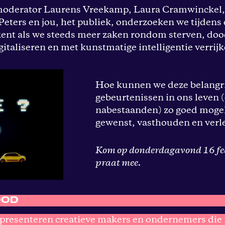
oderator Laurens Vreekamp, Laura Cramwinckel
Peters en jou, het publiek, onderzoeken we tijdens
kent als we steeds meer zaken rondom sterven, doo
italiseren en met kunstmatige intelligentie verrijk
Hoe kunnen we deze belangri
gebeurtenissen in ons leven 
nabestaanden) zo goed mogel
gewenst, vasthouden en ver
Kom op donderdagavond 16 feb
praat mee.
OOD
e presenteren creatieve makers en ondernemers die