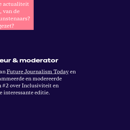
 actualiteit
, van de
unstenaars?
gezet?
eur & moderator
van
Future Journalism Today
en
rammeerde en modereerde
#2 over Inclusiviteit en
e interessante editie.