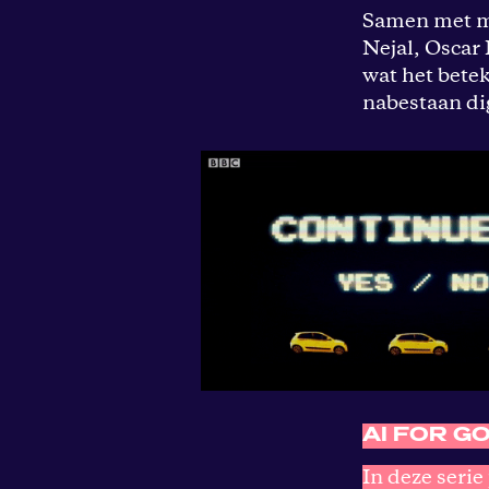
Samen met m
Nejal, Oscar 
wat het bete
nabestaan dig
AI FOR G
In deze seri