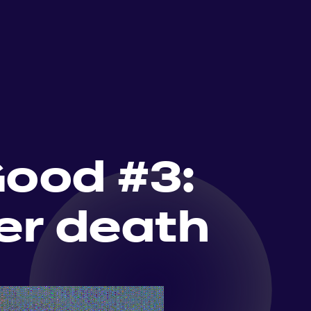
Good #3:
er death