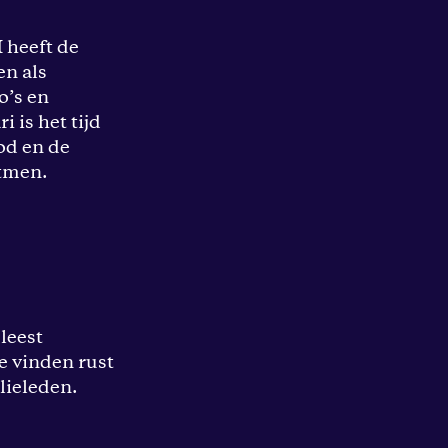
I heeft de
en als
o’s en
 is het tijd
ood en de
itmen.
leest
e vinden rust
lieleden.