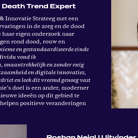
 | Death Trend Expert
 & Innovatie Strateeg met een
rvaringen in de zorg en de dood
e haar eigen onderzoek naar
ngen rond dood, rouw en
nieme en gestandaardiseerde einde
ndividu vond ik
n, onaantrekkelijk en zonder enig
rzaamheid en digitale innovaties,
rdriet en leek dit vreemd genoeg vast
anie’s doel is een ander, moderner
nieuwe ideeën op dit gebied te
 helpen positieve veranderingen
Roshan Nejal | Uitvinde