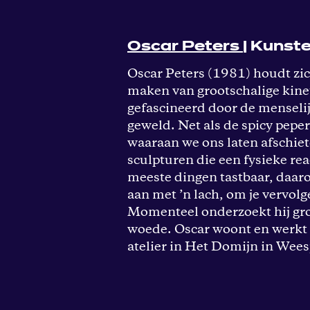
Oscar Peters
| Kunst
Oscar Peters (1981) houdt zi
maken van grootschalige kinet
gefascineerd door de menseli
geweld. Net als de spicy pepe
waaraan we ons laten afschie
sculpturen die een fysieke r
meeste dingen tastbaar, daar
aan met ’n lach, om je vervolg
Momenteel onderzoekt hij grot
woede. Oscar woont en werkt
atelier in Het Domijn in Wees