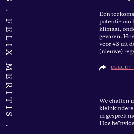
FELIX MERITIS
Een toekomst 
potentie om 
klimaat, onde
gevaren. Ho
voor #3 uit d
(nieuwe) rege
DEEL DI
We chatten m
kleinkindere
in gesprek me
Hoe beïnvloe