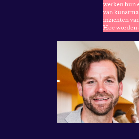
werken hun 
van kunstmati
inzichten va
Hoe worden d