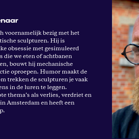
enaar
ch voornamelijk bezig met het
ische sculpturen. Hij is
jke obsessie met gesimuleerd
rs die we eten of achtbanen
ten, bouwt hij mechanische
eactie oproepen. Humor maakt de
om trekken de sculpturen je vaak
ens in de luren te leggen.
e thema’s als verlies, verdriet en
 in Amsterdam en heeft een
p.