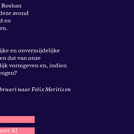
, Roshan
 deze avond
d en
en.
jke en onvermijdelijke
(en dat van onze
ijk vormgeven en, indien
lengen?
ruari naar Felix Meritis en
 met AI